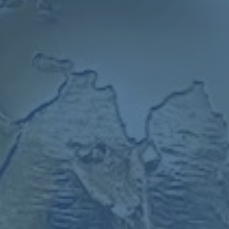
但其特殊之处在于 它是俱乐部层面的世界舞台 对许多球员而言 这是向全
在全球面前重新找回存在感的机会
在竞争激烈的阵容当中 任何一段持续缺阵都会削弱他在主帅心中的信任度
 等他归队时 可能又要从轮换甚至替补位置开始慢慢找感觉 这种心理落差
次世界级舞台的亮相都可能具有节点意义 有时候一次关键赛事出色发挥 足
观上也压缩了他用成绩说话的时间窗口