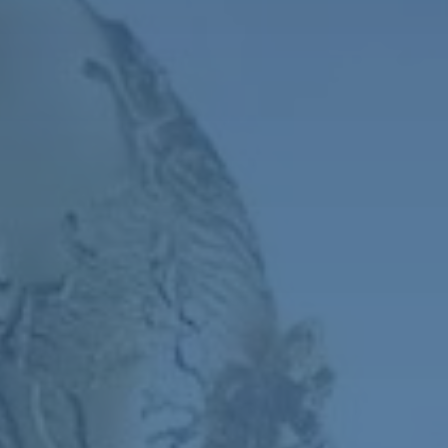
世界展示自己所在俱乐部实力和个人价值的重要窗口 阿扎尔
和战术地位 原本世俱杯这种杯赛平台 有助于教练尝试新的
和竞技层面的被动 是不少伤病球员最难克服的部分
以改变球迷 和媒体 甚至俱乐部高层对球员的整体评价 无缘