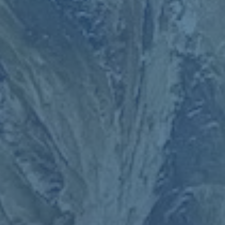
手那么简单 如果我们回顾他健康状态下的表现 可以发现 他在前场的角色
送关键直塞 他对球的处理节奏视野 以及与队友之间的小范围配合 都是球
中 拥有一名能在局部创造差异化优势的球员价值极高 一旦阿扎尔因左膝髌