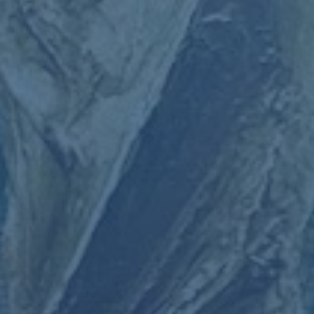
持进攻多样性 如今则可能只能依赖传统边锋或更偏向直上直下的攻击手 