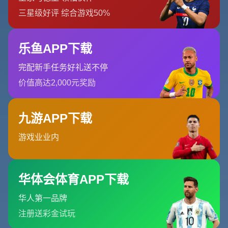
当“巴尔韦德打人或进入刑事诉讼程序 他可能面临禁赛”这样的表
述出现时 实际上暗示着双重风险 一方面是司法层面的责任 另一方面
是体育纪律层面的处罚。在刑事维度 如果检方立案并推进案件 球员可
能面临传唤 调查 甚至出庭作证 这不仅会影响他的日常训练和比赛安
排 也可能对其心理状态造成持续压力。即便最终判决结果是轻微处罚
甚至不起诉 从“曾卷入刑事案件”的标签中抽身也并不容易。在体育纪
律维度 联赛组织和足协通常会参考司法进展 即便刑事案件尚未有最终
判决 联赛也可能以“对运动形象造成重大负面影响”“严重违背体育精