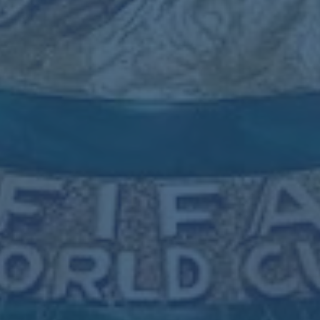
媒体与舆论的放大效应不可忽视
在信息传播极度迅速的今天 任何一起场上冲突都会在几分钟内被
剪辑成视频 在社交平台迅速发酵。“巴尔韦德打人或进入刑事诉讼程
序 他可能面临禁赛”这样的表述之所以引人注目 也与媒体选取了最具