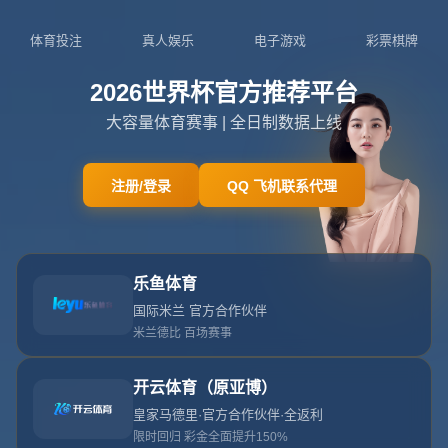
贝林厄姆更希望为皇马效力 想要他球队需掏1-
1.5亿欧
当一名年轻球员在短时间内就站上欧洲足坛的聚光灯中央，人们
很容易把他当成转会市场上的“商品”，用数字和价格去衡量他的价
值。然而在贝林厄姆的身上，我们看到的却不仅是转会费和商业包
装，而是一种清晰而坚定的职业选择——他更希望为皇马效力，并愿
意围绕这个目标规划自己未来几年的全部轨迹。当外界讨论“想要他球
队需掏1-1.5亿欧”的时候，这笔价格背后的真正含义，远远不止昂贵
这么简单。