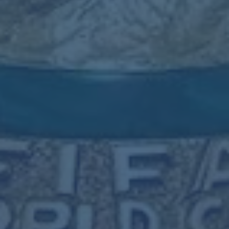
置上已经堆积了多名大牌球员，再引入类似级别的新人，必然会打乱
更衣室结构与出场顺位。贝林厄姆不会只满足于轮换球员的角色，他
需要的是清晰的核心定位。
虽然回到英格兰踢球在国家队曝光度方面有天然优势，但从个人
荣誉和欧冠争冠概率来看，部分英超球队并不稳定。有些球队虽然阵
容豪华，但在关键时刻的经验与底蕴不足，很难像皇马那样持续出现
在欧冠半决赛甚至决赛舞台。对于一个志在参与最高级别竞争的球员
来说，这样的不确定性也是重要考量。
更现实的一点在于，当球员明确表达更倾向皇马时，其他俱乐部
即便愿意匹配转会费，也必须面对一个问题——是否值得为一名心不
在此的球员投入如此巨资。从更衣室氛围到战术执行，顶级主帅往往
更愿意引进那些对加盟球队有强烈意愿的球员，而不是勉强说服来的
目标。这也是为什么在类似转会中，少数几家真正匹配球员意愿的俱
乐部，会成为最后的竞争者。