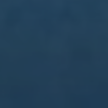
前的延伸 当价格遇上理想与现实
当我们把视线从数字挪开，会发现贝林厄姆更希望为皇马效力的
态度，折射出了当代顶级球员在职业规划上越来越清晰的趋势。金钱
固然重要，但长期竞技环境、战术角色清晰度以及个人荣誉平台，正
在成为他们做决定时权衡的核心因素。而那1-1.5亿欧的价格区间，则
是俱乐部向外界宣告“我们对这位球员未来十年的信任与赌注”的方
式。
对皇马而言，这是一次延续豪门周期的关键布局；对原俱乐部而
言，这是一次如何在尊重球员梦想与维护自身利益之间寻找平衡的考
验；对其他潜在追求者而言，这更像是一面镜子，映照出在顶级资源
争夺战中，谁真正具备综合吸引力。贝林厄姆的选择，会在未来多年
被不断回顾，而围绕他的这笔1-1.5亿欧级别交易，也将成为新一代中
场价值体系的重要参考坐标。