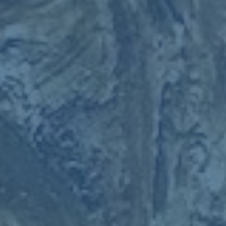
从竞技价值来看，一名能够在欧冠与国内联赛双线发挥作用的中
场核心，往往能直接影响球队的争冠能力。在欧冠时代，哪支球队掌
控了中场，往往就掌控了比赛节奏。1-1.5亿欧并非单纯的溢价，而是
对“冠军可能性”的投资。当一支球队认为贝林厄姆能立即提升球队中
场高度，使进攻体系更加立体，使过渡阶段更平滑，这样的数字就不
再只是“昂贵”，而更接近“合理”。
更值得注意的是，当前转会市场上能够兼具天赋、经验、成熟度
和商业价值的年轻中场并不多见。贝林厄姆在英格兰国家队的表现，
在多特蒙德乃至更早时期的成长轨迹，都让他拥有远超同龄人的可靠
度。俱乐部出价时看的不只是现在的数据，还有球员未来在球衣销
售、赞助合作、球队全球影响力上的溢出收益。当竞技价值与商业价