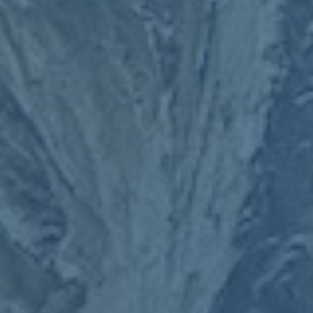
值叠加，1-1.5亿欧实际分摊到多年运营层面，并不显得失衡。
球员意愿与俱乐部谈判权 谁真正掌握主动权
在现代转会操作中，转会费只是表象，更深层的博弈在于球员意
愿与合同结构之间的平衡。贝林厄姆更希望为皇马效力，这对皇马来
说无疑是一大利好，因为球员的明确态度往往会在谈判桌上转化为实
实在在的议价筹码。如果他向现俱乐部表明仅愿意考虑少数几家球
队，潜在买家范围缩小，竞价压力自然减少，皇马不必在混战中被迫
抬价到无上限。
但原俱乐部同样会利用“他是非卖品”或“只有满足1-1.5亿欧才可能
谈”的话术抬高谈判起点，避免在对外态度上显得被动。在这种拉锯
中，球员个人是否愿意硬抗，例如通过拒绝续约、公开表态等方式施
压，也会显著影响转会节奏。贝林厄姆一向给人的印象是职业态度极
佳，不轻易制造矛盾，这意味着他更可能选择用长期态度与内部沟
通，而不是公开冲突的方式来推动转会。