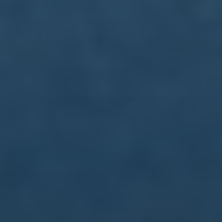
两者差异当成预测的重要依据。
从“看盘”到“读盘”平台使用心态的转变
不少用户使用世界杯让球平台时，停留在“看数字”的阶段，例如
只关注让几球、赔率多少，而不去思考这些数字背后的逻辑。要真正
把平台变成逐场胜负预测的利器，需要完成从“看盘”到“读盘”的心态转
变。看盘是接受信息，读盘是解释信息。在读盘的过程中，你要不断
追问 为什么是这个盘 为什么此时改变 这种改变与哪些外部消息同步
它反映了市场怎样的集体判断。
当你在多届世界杯中反复实践这一过程，会逐渐形成一套自洽的
解释框架。比如，你会对“强队让深盘但后期退盘”、“冷门球队盘面异
常坚挺”等典型情形形成条件反射式解读。这些经验并非平台直接提
供，而是你在解读平台信息时沉淀下来的认知资产。从这个角度看，
世界杯让球平台更像一面“镜子”，照出的是你如何理解足球比赛本
身。