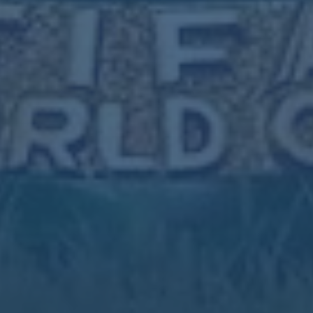
与联赛不同，世界杯的样本量有限、对手多样、赛程短促，很多
球队之间平时并无直接交手记录。传统的“历史交锋数据”参考价值大
打折扣。让球平台恰恰在这种高不确定场景下，发挥出统筹多源数据
的能力。例如，平台会综合考虑同洲际赛事表现、近几年大赛经验、
教练团队结构、球员俱乐部表现等因素，尝试为每支球队构建跨体系
的评分模型。即便两队从未交锋，其相对实力也能通过这些中介变量
间接比较。
世界杯特有的赛程压缩效应，使得伤病、停赛、心理波动更频
繁，也让临场信息的重要性被放大。让球平台在赛前24小时内的盘面
调整，多半与这些信息高度相关。对于逐场预测而言，忽略这类调
整，就相当于忽略了比赛前最关键的一段信息窗口。在世界杯周期
中，很多用户会形成一种习惯 不仅看初盘，也密切关注临盘变化，把