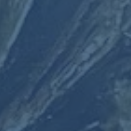
信息解码器。其价值体现在两个方面 一是对公开信息的系统化处理，
让零散的新闻、数据和传闻被整合进一个“概率价格”；二是通过市场
行为，把大量参与者的预期浓缩成盘面变化。用户如果将其视作绝对
的答案，很容易陷入盲目跟随；如果把它看作可供对照与验证的参照
系，则能在逐场预测中不断修正个人偏差。
实际操作中，一种比较稳健的方式是 先独立完成自己的赛前研
判，包括战术匹配度、临场可能调整、心理压力等因素，再对比平台
提供的让球盘，看两者差异在哪里。若个人预期明显高于盘面，比如
你认为某强队至少能让一球半，而平台只给出半一或一球，这种反差
就值得格外警惕。当你发现自己总是在类似场景中“高估强队”或“低估
冷门”，就可以借由盘面不断校正自己的判断模型。
世界杯场景下让球平台的特殊意义