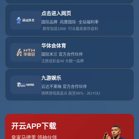
几方面，拆解这一工具的价值与边界。
让球的本质是平衡与定价
要理解世界杯让球平台的预测价值，首先要弄清什么是“让球”。
简单来说，让球是平台在实力不对等的球队之间人为设置的“虚拟比分
起点”。例如某场比赛中，强队A对阵弱队B，平台可能给出A让一球的
盘口，意味着从结算角度看，比赛在开球前就默认A已经落后一球。
这样，真实比分 + 让球数才是平台判断胜负的依据。让球的目的，是
通过调整起跑线，让双方在预测和交易层面形成一种相对平衡的对冲
结构。对于用户来说，真正要判断的就不再是“谁赢谁输”，而是——
在这个设定后的虚拟比分框架下，哪一方更具优势。
世界杯让球平台的核心价值在于量化信息
世界杯赛程密集、对手多样、变量众多，单看球队名气或传统强
弱已经非常不可靠。专业的世界杯让球平台，通过让球盘与相关指
数，把各种分散的信息浓缩成一个可比较的度量体系。例如同为强