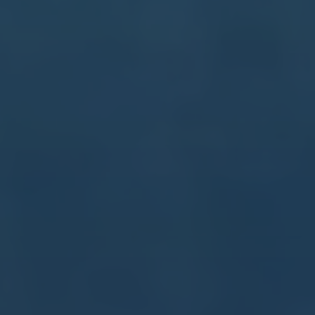
前的提醒 理性是平台使用的前提
必须明确的一点是，在任何与预测相关的场景里，风险和不确定
性永远无法被完全消除。世界杯让球平台所能提供的，是更丰富的信
息、更精细的定价以及更即时的市场反馈，而不是对结果的绝对控
制。用户在使用平台进行逐场预测时，需要保持理性，不把偶然的连
胜视作“必胜公式”，也不因几次失误就否定平台的参考价值。真正的
能力，是在长期中理解概率，在多次结果中辨别规律。只要能以这种
心态与方式使用，世界杯让球平台完全可以成为你理解比赛、预测胜
负、提升判断的一柄利器，而不仅仅是赛前聊资的一串数字。
联系电话:0571-5812248 E-mail:
admin@cn-
lysport.com
Copyright 2024
乐鱼体育-leyu(中国)官方网站 -官方登录入口
LEYU EVENTS APP
All Rights by
乐鱼体育