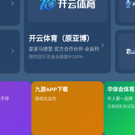
皇马有意里尔18岁中卫约罗 已联系经纪人门德斯
缺，而皇马有意里尔18岁中卫约罗 已联系经纪人门德斯的消息一出，立
级资源网络视野。这背后既是皇马中长期建队思路的缩影，也是现代豪门
防新星的重要基地之一。从博特曼到丰特 再到一批正在成长中的年轻后卫
在高强度的对抗中表现沉稳 这本身已经是一种罕见的成熟气质。更关键的是
优点在于冷静的站位选择和提前一拍的判断 而不是简单依靠身体对抗去解
整 便封锁对手的传球线路 而不是被迫依赖最后一瞬的铲断。这种处理方
的果断。
这家俱乐部现有中卫配置和未来时间轴。一方面 阿拉巴和吕迪格依然处在高