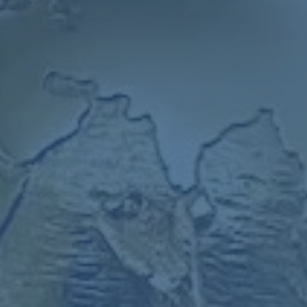
以相对合理的节奏处理球权 说明他在心理层面具备进入豪门的基础素质。当
内绝对零失误的成熟度。通过循序渐进的出场安排 让约罗在联赛与杯赛中