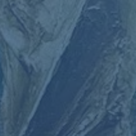
高度依赖经验和默契的角色。如果约罗在18岁就登陆伯纳乌 他难免要面对
予厚望 却因为伤病 心理压力 或角色定位不清 而逐渐被边缘化的案例。
是否做好了提供耐心的准备。如果球队期望约罗一到来就立刻成为“新瓦拉
身后逐步接班 在国内杯赛或特定联赛阶段增加出场 时间 那么风险就会被
档。
角 立刻会被多家豪门锁定。从公开报道与业内消息来看 不止皇马 多家英
平衡点 一方面不能无限抬价 另一方面又不能拖得时间过长 将主动权拱