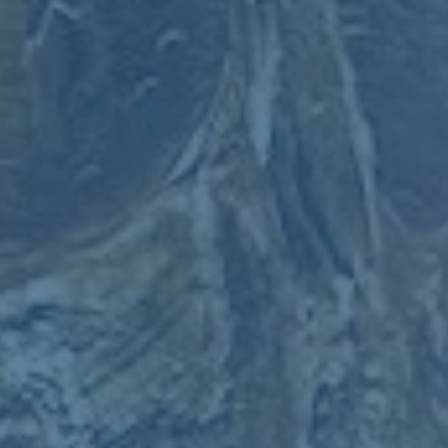
进行大额充值。
世界杯下注入口与非法平台有何区别
不少用户最困惑的常见问题之一是 如何分辨正规世界杯下注入口
和非法平台。通常可以从 监管牌照 资金流向 信息透明度 风险提示 四
个维度进行区分。合规入口在页面上会提供清晰的监管机构和牌照信
息，并通过可靠的金融通道进行资金结算，会主动提示用户控制投注
金额、避免沉迷，甚至设有自我限制或暂时冻结功能。相反，非法平
台往往以高额回报、极高赔率、稳赚不赔等话术吸引用户，在页面上
很少出现完整的公司信息或地址，也不会提供真实可查的监管信息。
在资金方面，部分非法平台会引导用户通过私下转账、虚拟账户充值
甚至数字货币转移资金，一旦平台关闭或跑路，维权成本极高。在面
对陌生的世界杯下注入口时，应优先考虑透明度高、风险提示明确、