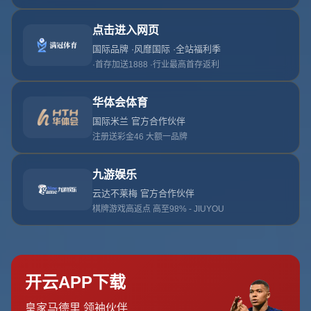
猜和体育娱乐。