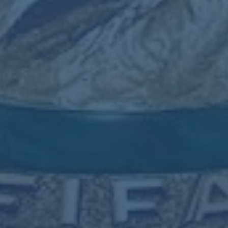
在社交平台上看到一条“内部推荐的世界杯下注入口”的推广信息，链
接附带“高赔率 保证盈利”的宣传语。A 抱着试试看的心态进入该入
口，发现页面简陋但赔率确实明显高于其他渠道，于是根据所谓“内部
推荐”连续投注几场比赛初期小额盈利让他放松警惕，随后在客服的鼓
动下大幅追加充值。等到某场关键比赛结果不如预期时，A 发现账户
余额显示异常，部分注单被标记为“无效”“取消”，联系客服时对方以系
统故障为由推诿，甚至要求再次充值才能“解锁资金”。最终，这个所
谓的世界杯下注入口几天后彻底无法访问，A 不仅没有追回本金，还
因向身边朋友推荐该入口陷入尴尬。这个案例说明，如果一个入口在
资质、信息透明度、风控提示等方面都明显欠缺，却以超高回报吸引
用户，那么无论其名义上如何包装成“世界杯下注入口”，本质上可能
只是一个风险极高的陷阱。