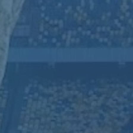
断英格兰优势明显但稳健谨慎，不太会打出大比分，于是初始仓
3 甚至 3.5作为补充。这样，当比分在1比0、2比0、2
让球盘失利。