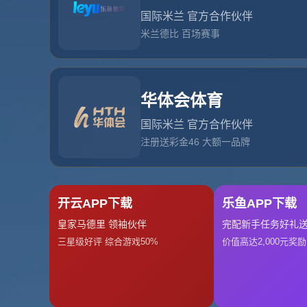
世界杯让球全解：带你掌握对冲技巧实战思路
每逢世界杯，关于“让球”和“对冲”的讨论就会刷屏。
要学会如何用对冲技巧把风险控制在自己能承受的范围内。
让球的本质：用盘口“拉平”实力差距
所谓世界杯让球，本质是一种通过让分来平衡两队真实
相对公平的“对赌事件”。当你理解了这一点，就会明白：
常见的让球方式包括：平手盘、让平半、让半球、让半
赢半输（具体根据盘口类型而定）。这意味着，你并不是在简
理解让球的关键在于两个点：第一，看清让球数对应的真
资金流向和信息变化在起作用，对冲时必须把这种盘口波动