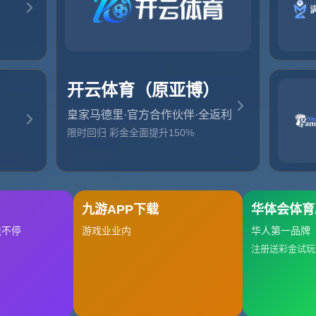
世界杯让球全解：带你掌握对冲技巧
有人靠精准对冲稳住了资金曲线，也有人在看似稳赚的“让球盘”里连续踩
本文就带你从零拆解让球盘的核心思路，再结合实战案例，帮助你在享受
实力差距的赔率机制。强队让弱队“虚拟领先”，目的不是为了“坑你”，
盘口从来不是结果预测工具，而是资金分配工具。
一、一球等。以“巴西让一球对阵韩国”为例，若你买巴西让一球，只有当
单押“巴西能不能赢球”，而是在押“巴西能不能赢到足够多”。
实胜出条件；第二，结合赔率判断庄家对比分差的预期区间。当盘口从“半
纳入考量。