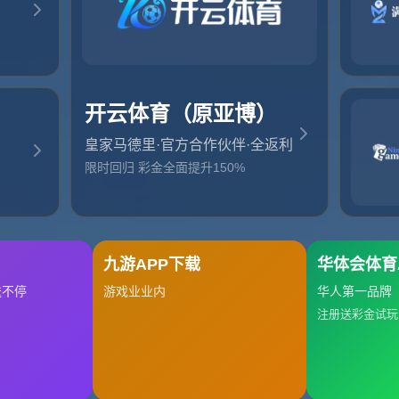
山东高速客场取胜