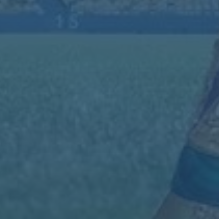
心理素质是客场赢球的隐形筹码 真正决定客场走势的
犹豫，防守动作变形 但山东高速在最近几次典型的客场取胜
山呼海啸般的呐喊声压得整个场馆震动 然而暂停回来后，
止血，更让节奏回到自己熟悉的轨道 这种在逆势中寻找合理
战术执行力决定客场上限 山东高速客场能拿下关键胜
有余，到了客场可能就会出现跑位慢半拍、挡拆角度偏差、弱
更愿意用团队配合来“拆解”对方的情绪 例如在面对喜欢
护，让对方防守在长时间轮转换位中逐渐露出空档 最终在