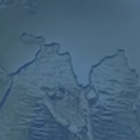
场简单的客场胜利，更像是一份写在赛场上的宣言 山东高速客场取胜，
“意外之喜”，但对这支球队而言，这样的结果更接近于一种经过精密计算后
惯用“状态爆棚”“手感火热”来解释一场客场大胜，然而在高水平对抗中，
奏，到赛前适应场地，再到对对手主场特点的数据分析，每一个细节都在服
，球队会在前一晚进行额外适应训练 不是简单地“多投投篮”，而是刻意
都会被弱化 客场优势就悄然转化为技术执行的自信