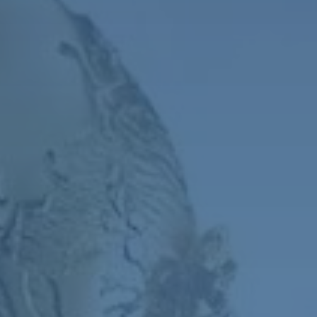
不只是比分上的占优，更是心理、战术、体能和团队文化多维
的必然 如何在陌生的球馆、嘈杂的主队主场氛围中，打出超
单纯依赖手感是不稳定的变量 真正让山东高速拥有稳定客场战
务同一个目标 把不确定性降到最低，把可控因素做到极致
练习挡拆后急停中投、底角三分、转换进攻中的追身三分等高