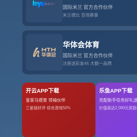
山东高速客场取胜背后的底气与智慧