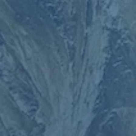
对职业寿命进入尾声的顶级球员而言 选择离开还是留下 往往不是
简单的金钱问题 而是对自身能力与目标的审视 若从纯竞技角度看 留
在皇马哪怕只是
再踢一个赛季
也意味着继续在欧冠和西甲这样最严苛
的舞台接受检验 莫德里奇仍然能在关键比赛中维持高水平传控 他的跑
动数据和对抗质量虽然略有下降 却依旧能通过节奏控制和空间理解影
响比赛 这对于一些年轻中场而言是宝贵的“活教材” 相比之下 沙特联赛
的强度和整体战术水平还在追赶之中 对一名已经实现“冠军大满贯”的
老将来说 前往那样的环境 更像是一个融合生活体验 商业收益以及为
新联赛赋能的综合选择
典型案例 传奇球星的“皇马之后”路线
回顾近年的案例 不难发现顶级老将的路线选择具有一定规律 C罗
在离开皇马后辗转尤文 曼联 最终加盟利雅得胜利 在欧冠冠军和金球
荣誉已极尽辉煌的情况下 他把目光更多投向个人品牌的全球化与商业
开发 贝尔则选择以相对更轻松的节奏继续在美职联效力 将重心部分转
向高尔夫与生活质量的追求 而拉莫斯在离开皇马后回到塞维利亚 更偏