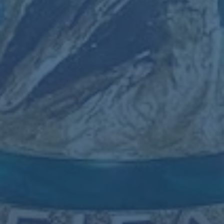
球与转移能帮助球队在高强度攻防转换中保持稳定 不至于被外援与本
土球员之间的节奏差异拖慢 或造成阵型脱节 此外 作为一名世界杯亚
军队长 莫德里奇拥有极强的更衣室凝聚力 能在赛季关键阶段起到“精
神支柱”的作用 对希望在亚冠和地区赛事中走得更远的利雅得胜利而
言 这种影响力难以用数据衡量
为何他仍坚持在皇马至少再踢一年
尽管利雅得胜利态度积极 莫德里奇依然多次表达自己希望继续留
在皇马的愿望 其中一个关键因素在于他对自身竞技状态还有充分信心
他不愿意在明明还可以站在顶级舞台时 就提前转入相对舒适的节奏 另
外 皇马当前正处在新老交替的关键阶段 多名年轻中场正快速成长 在
这样的背景下 他希望以“桥梁角色”完成过渡 用自己的视野和经验帮助
球队顺利完成换代 对他来说 这不仅是一种职业责任 更是一种对自己
伯纳乌岁月的完整告别方式 只有当俱乐部明确表示不再将他视作重要
拼图时 他才会真正坐下来审视沙特联赛 美职联甚至重返克罗地亚联赛