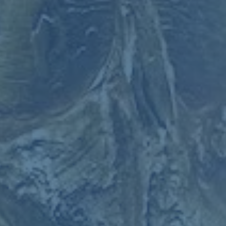
竞技层面 皇马一个赛季与沙特多年的衡量