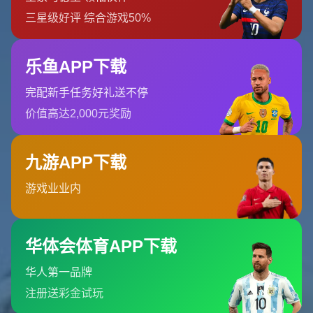
时 足坛立刻再次把目光投向这位已经年满三十八岁的克罗地亚中场大
师 与C罗一同在沙特联赛携手再战的想象画面极具话题性 但在另一边
莫德里奇本人多次释放出希望
在皇马至少再踢一年
的信号 这组看似矛
盾的动态 其实折射出的是老将职业生涯末期在理想 情感与现实之间的
多重抉择 也折射出皇马与沙特联赛在竞技高度 商业资源与长期规划上
的差异
莫德里奇的皇马情结与职业信仰
十多年皇马生涯 足以让任何一名球员把伯纳乌视作第二个家 对莫
德里奇而言 皇马不仅是赢得欧冠金球无数荣誉的舞台 更是他职业价值
观的具象载体 他一再强调自己仍然能在最高强度比赛中保持竞争力 希
望继续留在熟悉的体系中 用经验与节奏掌控力帮助球队过渡 当媒体提
到利雅得胜利等沙特球队的超级报价时 他并非否认对新环境的好奇 而
是用相对克制的方式表达了一种
“只要皇马还需要我 我就会优先留下”
的态度 这种态度既是对俱乐部的回馈 也是对自己竞技精神的一种坚守