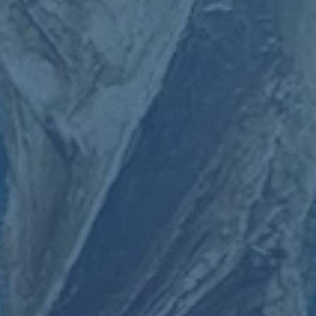
重情怀与个人情感归宿 这些案例说明 当球员告别伯纳乌时 并非只有
一条“去淘金”的道路 但沙特联赛凭借强大的资金实力和资源整合能力
的确成为不少人难以忽视的选项
莫德里奇与利雅得胜利的契合点
从战术角度看 莫德里奇若加入利雅得胜利 有几项显而易见的契合
点 首先 他可以在C罗身后成为最可靠的传球枢纽 利用自己对空当的捕
捉能力 为边锋与前锋创造更多高质量机会 其次 在节奏管理上 他的控