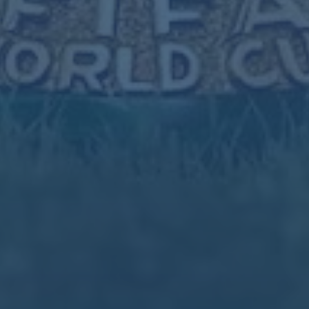
等多种可能
媒体视角下的博弈 与舆论风向的影响
在这个消息传播极快的时代 “马卡 利雅得胜利有意莫德里奇 后者
望在皇马至少踢1年”这样一条主题 本身就具备制造舆论张力的天然条
件 一边是资金雄厚的新贵 一边是传统豪门中场灵魂的情感坚守 媒体
在报道时往往会强化这种对立 但现实中的谈判与决策往往更加复杂 皇
马需要评估阵容架构 工资空间与年轻球员成长空间 利雅得胜利则要计
算商业回报 竞技收益与外援名额等诸多变量 而莫德里奇本人则在综合
家庭生活 个人荣誉感 与未来职业规划做平衡 最终的决定 很可能并不
会如外界想象那样戏剧化 而是在一系列细致权衡后水到渠成
对皇马和沙特联赛的长远意义
无论莫德里奇最终选择继续留在皇马还是在未来某个时间点投身
利雅得胜利 这一连串传闻本身 已经反映出顶级俱乐部与新兴联赛之间
博弈格局的变化 对皇马而言 如何在尊重老将贡献的同时 保持阵容活